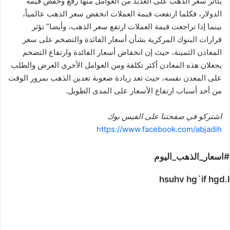
يتأثر سعر الذهب على العديد من العوامل منها رفع وخفض قيمة
الدولار، فكلما ارتفعت قيمة العملات انخفض سعر الذهب عالمياً،
بينما إذا تراجعت قيمة العملات ارتفع سعر الذهب، وأيضا” تؤثر
قرارات البنوك المركزية بشأن أسعار الفائدة والتضخم على سعر
المعادن الثمينة، حيث إن انخفاض أسعار الفائدة وارتفاع التضخم
يجعلان هذه المعادن أكثر تكلفة ومن العوامل الأخرى العرض والطلب
على المعدن نفسه، حيث تعد زيادة صعوبة تعدين الذهب بمرور الوقت
من أحد أسباب ارتفاع الأسعار على المدى الطويل.
اشتركو في صفحتنا على الفيس بوك
https://www.facebook.com/abjadih
#اسعار_الذهب_اليوم
hsuhv hg`if hgd.l