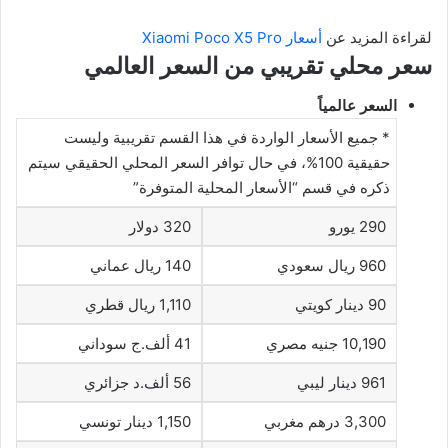
لقراءة المزيد عن
أسعار Xiaomi Poco X5 Pro
سعر محلي تقريبي من السعر العالمي
السعر عالمياً
* جميع الأسعار الواردة في هذا القسم تقريبية وليست
حقيقية 100%، في حال توافر السعر المحلي الحقيقي سيتم
ذكره في قسم “الأسعار المحلية المتوفرة”
290 يورو
320 دولار
960 ريال سعودي
140 ريال عماني
90 دينار كويتي
1,110 ريال قطري
10,190 جنيه مصري
41 ألف.ج سوداني
961 دينار ليبي
56 ألف.د جزائري
3,300 درهم مغربي
1,150 دينار تونسي