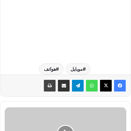
موبايل
هواتف
واتساب
تيلقرام
مشاركة عبر البريد
طباعة
أ
س
ع
ا