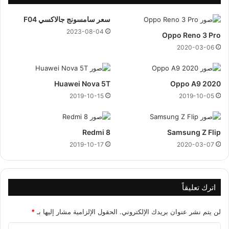
1
2
م
م
سعر سامسونج جالاكسي F04
ا
ا
2023-08-04
Oppo Reno 3 Pro
ي
ي
و
و
2020-03-06
2
0
2
Huawei Nova 5T
Oppo A9 2020
3
2019-10-15
2019-10-05
Redmi 8
Samsung Z Flip
2019-10-17
2020-03-07
اترك تعليقاً
لن يتم نشر عنوان بريدك الإلكتروني.
الحقول الإلزامية مشار إليها بـ
*