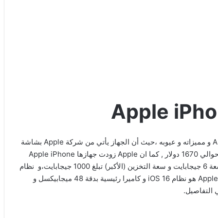
سنتحدث اليوم في مقالنا عن أسعار Apple iPhone 14 Pro Max و مميزاته و عيوبه ،حيث أن الجهاز يأتي من شركة Apple بشاشة
بيكسل ,و سعر الهاتف يبلغ حوالي 1670 دولار , كما ان Apple زودت جهازها Apple iPhone
14 Pro Max سداسي النواة Hexa-core و ذاكرة رام (الأكبر) بسعة 6 جيجابايت و سعة التخزين (الأكبر) تبلغ 1000 جيجابايت،و نظام
التشغيل الذي اعتمدته Apple في جهازها Apple iPhone 14 Pro Max هو نظام iOS 16 و كاميرا رئيسية بدقة 48 ميجابيكسل و