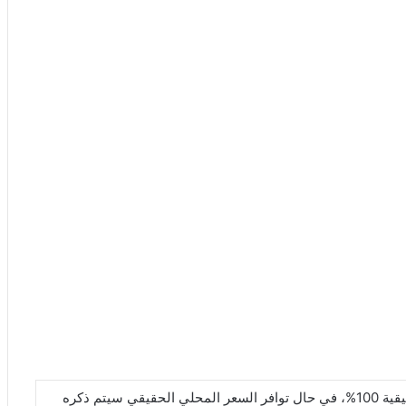
* جميع الأسعار الواردة في هذا القسم تقريبية وليست حقيقية 100%، في حال توافر السعر المحلي الحقيقي سيتم ذكره