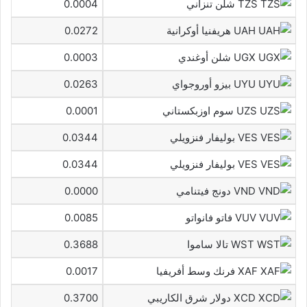
TZS شلن تنزاني
0.0004
UAH هريفنيا أوكرانية
0.0272
UGX شلن أوغندي
0.0003
UYU بيزو أوروجواي
0.0263
UZS سوم اوزبكستاني
0.0001
VES بوليفار فنزويلي
0.0344
VES بوليفار فنزويلي
0.0344
VND دونج فيتنامي
0.0000
VUV فاتو فانواتو
0.0085
WST تالا ساموا
0.3688
XAF فرنك وسط أفريفيا
0.0017
XCD دولار شرق الكاريبي
0.3700