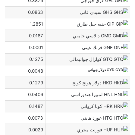
GEL لاري جورجي
0.3875
GHS سيدي غاني
0.0863
GIP جنيه جبل طارق
1.2851
GMD دالاسي جامبي
0.0167
GNF فرنك غيني
0.0001
GTQ كوازال جواتيمالي
0.1275
GYD دولار جوياني
0.0048
HKD دولار هونج كونج
0.1279
HNL لمبيرا هندوراسي
0.0406
HRK كونا كرواتي
0.1487
HTG غورد هايتي
0.0073
HUF فورنت مجري
0.0029