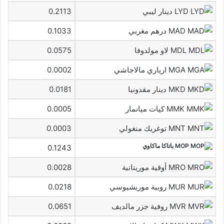
LYD دينار ليبي
0.2113
MAD درهم مغربي
0.1033
MDL لاو مولدوفا
0.0575
MGA ارياري مالاجاشي
0.0002
MKD دينار مقدونيا
0.0181
MMK كيات ميانمار
0.0005
MNT توغريك منغولي
0.0003
MOP باتاكا ماكاوي
0.1243
MRO أوقية موريتانية
0.0028
MUR روبية موريشيوسي
0.0218
MVR روفية جزر مالديف
0.0651