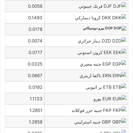
DJF فرنك جيبوتي
0.0056
DKK كرونا دنماركي
0.1493
DOP بيزو دومنيكاني
0.0178
DZD دينار جزائري
0.0074
EEK كرون استوني
0.0717
EGP جنيه مصري
0.0325
ERN ناكفا اريتري
0.0667
ETB بر اثيوبي
0.0182
EUR يورو
1.1133
FKP جنيه جزر فوكلاند
1.2851
GBP جنيه استرليني
1.2858