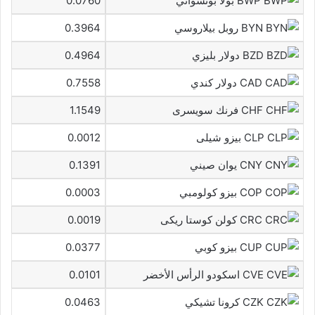
BWP بولا بوتسواني
0.0760
BYN روبل بيلاروسي
0.3964
BZD دولار بليزي
0.4964
CAD دولار كندي
0.7558
CHF فرنك سويسرى
1.1549
CLP بيزو شيلى
0.0012
CNY يوان صيني
0.1391
COP بيزو كولومبي
0.0003
CRC كولن كوستا ريكى
0.0019
CUP بيزو كوبي
0.0377
CVE اسكودو الرأس الأخضر
0.0101
CZK كرونا تشيكي
0.0463