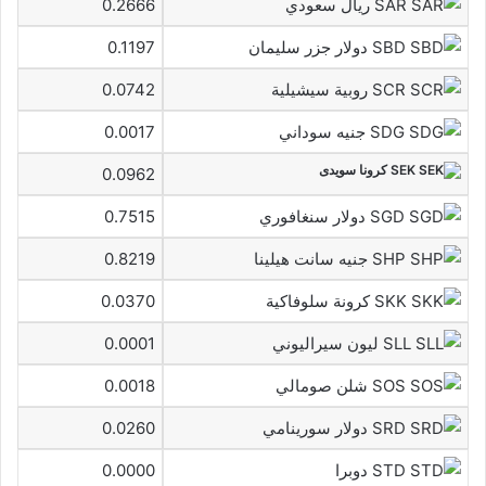
SAR ريال سعودي
0.2666
SBD دولار جزر سليمان
0.1197
SCR روبية سيشيلية
0.0742
SDG جنيه سوداني
0.0017
SEK كرونا سويدى
0.0962
SGD دولار سنغافوري
0.7515
SHP جنيه سانت هيلينا
0.8219
SKK كرونة سلوفاكية
0.0370
SLL ليون سيراليوني
0.0001
SOS شلن صومالي
0.0018
SRD دولار سورينامي
0.0260
STD دوبرا
0.0000