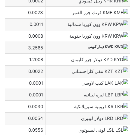
KHR رييل كمبودي
0.0002
KMF فرنك جزر القمر
0.0023
KPW وون كوريا شمالية
0.0011
KRW وون كوريا جنوبية
0.0008
KWD دينار كويتي
3.2565
KYD دولار جزر كايمان
1.2008
KZT تنغي كازاخستاني
0.0022
LAK كيب لاوسي
0.0001
LBP ليرة لبنانية
0.0001
LKR روبية سيريلانكية
0.0030
LRD دولار ليبيري
0.0054
LSL لوتى ليسوتوي
0.0556