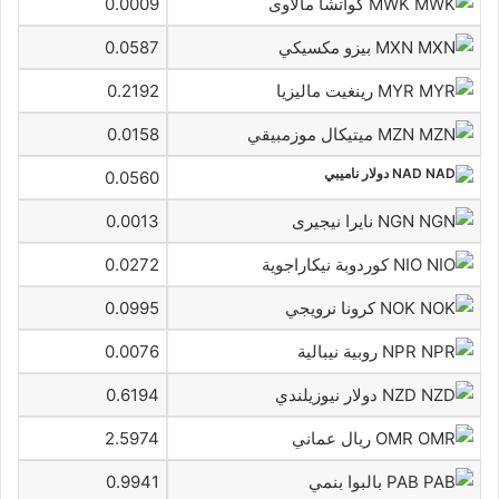
MWK كواتشا مالاوى
0.0009
MXN بيزو مكسيكي
0.0587
MYR رينغيت ماليزيا
0.2192
MZN ميتيكال موزمبيقي
0.0158
NAD دولار ناميبي
0.0560
NGN نايرا نيجيرى
0.0013
NIO كوردوبة نيكاراجوية
0.0272
NOK كرونا نرويجي
0.0995
NPR روبية نيبالية
0.0076
NZD دولار نيوزيلندي
0.6194
OMR ريال عماني
2.5974
PAB بالبوا بنمي
0.9941