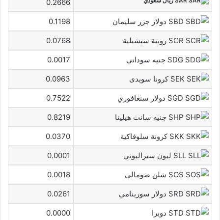
SAR ريال سعودي
0.2666
SBD دولار جزر سليمان
0.1198
SCR روبية سيشيلية
0.0768
SDG جنيه سوداني
0.0017
SEK كرونا سويدى
0.0963
SGD دولار سنغافوري
0.7522
SHP جنيه سانت هيلينا
0.8219
SKK كرونة سلوفاكية
0.0370
SLL ليون سيراليوني
0.0001
SOS شلن صومالي
0.0018
SRD دولار سورينامي
0.0261
STD دوبرا
0.0000