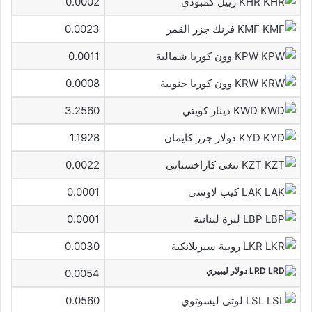
KHR رييل كمبودي
0.0002
KMF فرنك جزر القمر
0.0023
KPW وون كوريا شمالية
0.0011
KRW وون كوريا جنوبية
0.0008
KWD دينار كويتي
3.2560
KYD دولار جزر كايمان
1.1928
KZT تنغي كازاخستاني
0.0022
LAK كيب لاوسي
0.0001
LBP ليرة لبنانية
0.0001
LKR روبية سيريلانكية
0.0030
LRD دولار ليبيري
0.0054
LSL لوتى ليسوتوي
0.0560