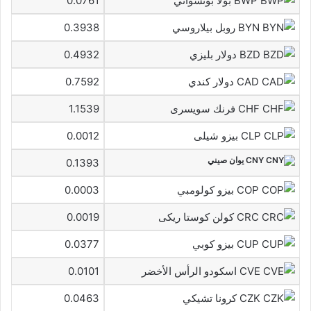
BWP بولا بوتسواني
0.0761
BYN روبل بيلاروسي
0.3938
BZD دولار بليزي
0.4932
CAD دولار كندي
0.7592
CHF فرنك سويسرى
1.1539
CLP بيزو شيلى
0.0012
CNY يوان صيني
0.1393
COP بيزو كولومبي
0.0003
CRC كولن كوستا ريكى
0.0019
CUP بيزو كوبي
0.0377
CVE اسكودو الرأس الأخضر
0.0101
CZK كرونا تشيكي
0.0463