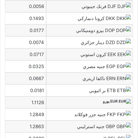
DJF فرنك جيبوتي
0.0056
DKK كرونا دنماركي
0.1493
DOP بيزو دومنيكاني
0.0177
DZD دينار جزائري
0.0074
EEK كرون استوني
0.0717
EGP جنيه مصري
0.0325
ERN ناكفا اريتري
0.0667
ETB بر اثيوبي
0.0181
EUR يورو
1.1126
FKP جنيه جزر فوكلاند
1.2849
GBP جنيه استرليني
1.2863