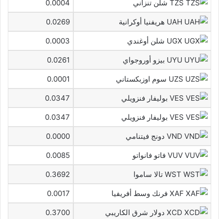
TZS شلن تنزاني
0.0004
UAH هريفنيا أوكرانية
0.0269
UGX شلن أوغندي
0.0003
UYU بيزو أوروجواي
0.0261
UZS سوم اوزبكستاني
0.0001
VES بوليفار فنزويلي
0.0347
VES بوليفار فنزويلي
0.0347
VND دونج فيتنامي
0.0000
VUV فاتو فانواتو
0.0085
WST تالا ساموا
0.3692
XAF فرنك وسط أفريفيا
0.0017
XCD دولار شرق الكاريبي
0.3700