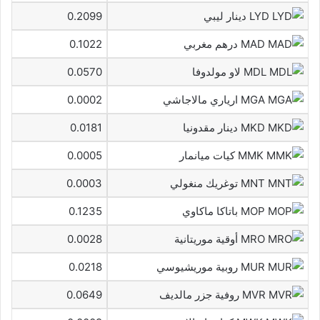
LYD دينار ليبي
0.2099
MAD درهم مغربي
0.1022
MDL لاو مولدوفا
0.0570
MGA ارياري مالاجاشي
0.0002
MKD دينار مقدونيا
0.0181
MMK كيات ميانمار
0.0005
MNT توغريك منغولي
0.0003
MOP باتاكا ماكاوي
0.1235
MRO أوقية موريتانية
0.0028
MUR روبية موريشيوسي
0.0218
MVR روفية جزر مالديف
0.0649