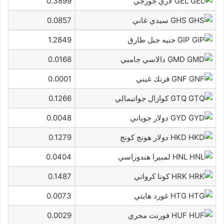
GEL لاري جورجي
0.3899
GHS سيدي غاني
0.0857
GIP جنيه جبل طارق
1.2849
GMD دالاسي جامبي
0.0168
GNF فرنك غيني
0.0001
GTQ كوازال جواتيمالي
0.1266
GYD دولار جوياني
0.0048
HKD دولار هونج كونج
0.1279
HNL لمبيرا هندوراسي
0.0404
HRK كونا كرواتي
0.1487
HTG غورد هايتي
0.0073
HUF فورنت مجري
0.0029