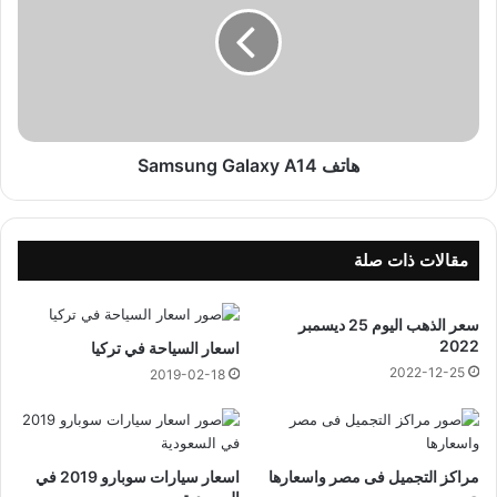
ت
ر
ف
م
S
1
a
4
m
4
s
4
u
ه
n
هاتف Samsung Galaxy A14
ج
g
ر
G
ي
a
l
مقالات ذات صلة
a
x
سعر الذهب اليوم 25 ديسمبر
y
2022
اسعار السياحة في تركيا
A
2022-12-25
1
2019-02-18
4
مراكز التجميل فى مصر واسعارها
اسعار سيارات سوبارو 2019 في