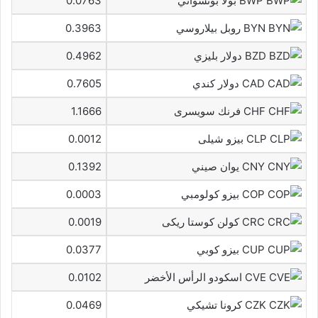
BWP بولا بوتسواني
0.0763
BYN روبل بيلاروسي
0.3963
BZD دولار بليزي
0.4962
CAD دولار كندي
0.7605
CHF فرنك سويسرى
1.1666
CLP بيزو شيلى
0.0012
CNY يوان صيني
0.1392
COP بيزو كولومبي
0.0003
CRC كولن كوستا ريكى
0.0019
CUP بيزو كوبي
0.0377
CVE اسكودو الرأس الأخضر
0.0102
CZK كرونا تشيكي
0.0469