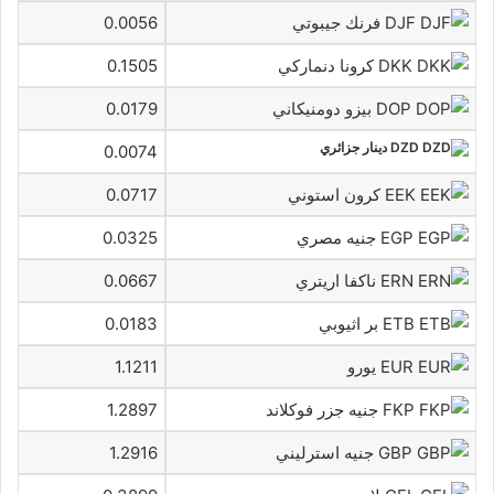
DJF فرنك جيبوتي
0.0056
DKK كرونا دنماركي
0.1505
DOP بيزو دومنيكاني
0.0179
DZD دينار جزائري
0.0074
EEK كرون استوني
0.0717
EGP جنيه مصري
0.0325
ERN ناكفا اريتري
0.0667
ETB بر اثيوبي
0.0183
EUR يورو
1.1211
FKP جنيه جزر فوكلاند
1.2897
GBP جنيه استرليني
1.2916