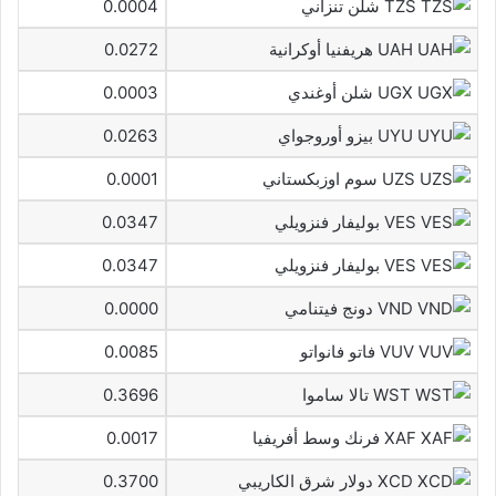
TZS شلن تنزاني
0.0004
UAH هريفنيا أوكرانية
0.0272
UGX شلن أوغندي
0.0003
UYU بيزو أوروجواي
0.0263
UZS سوم اوزبكستاني
0.0001
VES بوليفار فنزويلي
0.0347
VES بوليفار فنزويلي
0.0347
VND دونج فيتنامي
0.0000
VUV فاتو فانواتو
0.0085
WST تالا ساموا
0.3696
XAF فرنك وسط أفريفيا
0.0017
XCD دولار شرق الكاريبي
0.3700