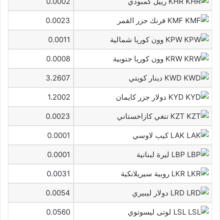
KHR رييل كمبودي
0.0002
KMF فرنك جزر القمر
0.0023
KPW وون كوريا شمالية
0.0011
KRW وون كوريا جنوبية
0.0008
KWD دينار كويتي
3.2607
KYD دولار جزر كايمان
1.2002
KZT تنغي كازاخستاني
0.0023
LAK كيب لاوسي
0.0001
LBP ليرة لبنانية
0.0001
LKR روبية سيريلانكية
0.0031
LRD دولار ليبيري
0.0054
LSL لوتى ليسوتوي
0.0560