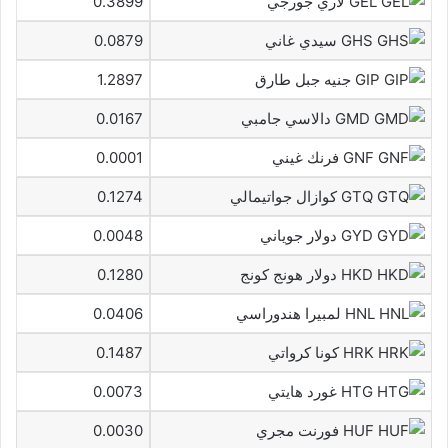
GEL لاري جورجي
0.3899
GHS سيدي غاني
0.0879
GIP جنيه جبل طارق
1.2897
GMD دالاسي جامبي
0.0167
GNF فرنك غيني
0.0001
GTQ كوازال جواتيمالي
0.1274
GYD دولار جوياني
0.0048
HKD دولار هونج كونج
0.1280
HNL لمبيرا هندوراسي
0.0406
HRK كونا كرواتي
0.1487
HTG غورد هايتي
0.0073
HUF فورنت مجري
0.0030