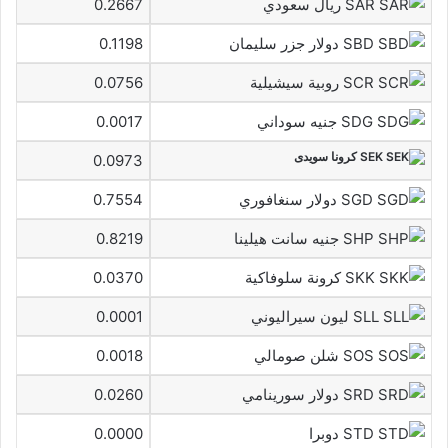
SAR ريال سعودي
0.2667
SBD دولار جزر سليمان
0.1198
SCR روبية سيشيلية
0.0756
SDG جنيه سوداني
0.0017
SEK كرونا سويدى
0.0973
SGD دولار سنغافوري
0.7554
SHP جنيه سانت هيلينا
0.8219
SKK كرونة سلوفاكية
0.0370
SLL ليون سيراليوني
0.0001
SOS شلن صومالي
0.0018
SRD دولار سورينامي
0.0260
STD دوبرا
0.0000