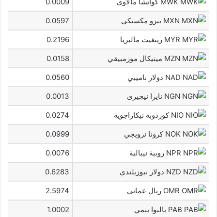
MWK كواتشا مالاوى
0.0009
MXN بيزو مكسيكي
0.0597
MYR رينغيت ماليزيا
0.2196
MZN ميتيكال موزمبيقي
0.0158
NAD دولار ناميبي
0.0560
NGN نايرا نيجيرى
0.0013
NIO كوردوبة نيكاراجوية
0.0274
NOK كرونا نرويجي
0.0999
NPR روبية نيبالية
0.0076
NZD دولار نيوزيلندي
0.6283
OMR ريال عماني
2.5974
PAB بالبوا بنمي
1.0002