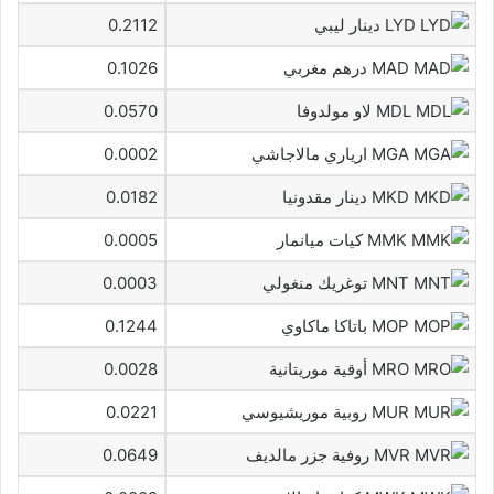
LYD دينار ليبي
0.2112
MAD درهم مغربي
0.1026
MDL لاو مولدوفا
0.0570
MGA ارياري مالاجاشي
0.0002
MKD دينار مقدونيا
0.0182
MMK كيات ميانمار
0.0005
MNT توغريك منغولي
0.0003
MOP باتاكا ماكاوي
0.1244
MRO أوقية موريتانية
0.0028
MUR روبية موريشيوسي
0.0221
MVR روفية جزر مالديف
0.0649