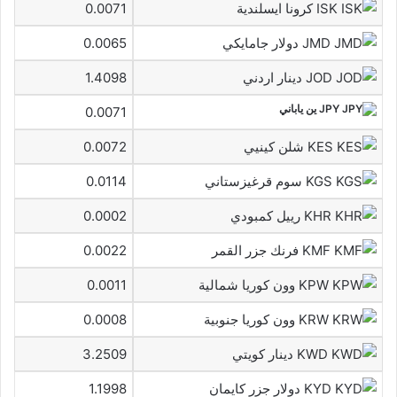
ISK كرونا ايسلندية
0.0071
JMD دولار جامايكي
0.0065
JOD دينار اردني
1.4098
JPY ين ياباني
0.0071
KES شلن كينيي
0.0072
KGS سوم قرغيزستاني
0.0114
KHR رييل كمبودي
0.0002
KMF فرنك جزر القمر
0.0022
KPW وون كوريا شمالية
0.0011
KRW وون كوريا جنوبية
0.0008
KWD دينار كويتي
3.2509
KYD دولار جزر كايمان
1.1998