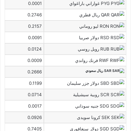
PYG غواراني باراغواي
0.0001
QAR ريال قطري
0.2746
RON ليو روماني
0.2157
RSD دولار صربيا
0.0091
RUB روبل روسي
0.0124
RWF فرنك رواندي
0.0009
SAR ريال سعودي
0.2666
SBD دولار جزر سليمان
0.1199
SCR روبية سيشيلية
0.0714
SDG جنيه سوداني
0.0017
SEK كرونا سويدى
0.0926
SGD دولار سنغافوري
0.7405