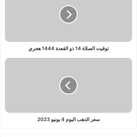
ق
ي
ت
ا
ل
ص
ل
ا
توقيت الصلاة 14 ذو القعدة 1444 هجري
ة
1
س
4
ع
ذ
ر
و
ا
ا
ل
ل
ذ
ق
ه
ع
ب
د
ا
ة
ل
سعر الذهب اليوم 4 يونيو 2023
1
ي
4
و