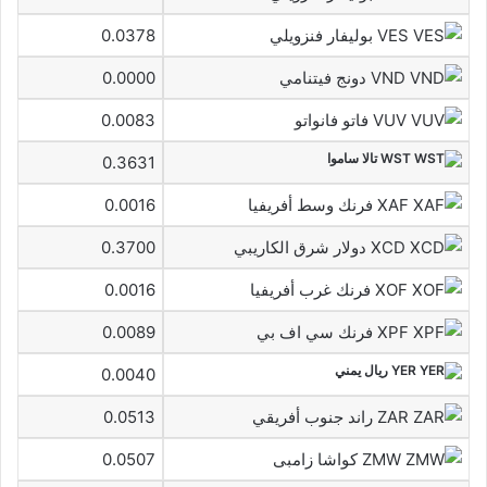
VES بوليفار فنزويلي
0.0378
VND دونج فيتنامي
0.0000
VUV فاتو فانواتو
0.0083
WST تالا ساموا
0.3631
XAF فرنك وسط أفريفيا
0.0016
XCD دولار شرق الكاريبي
0.3700
XOF فرنك غرب أفريفيا
0.0016
XPF فرنك سي اف بي
0.0089
YER ريال يمني
0.0040
ZAR راند جنوب أفريقي
0.0513
ZMW كواشا زامبى
0.0507