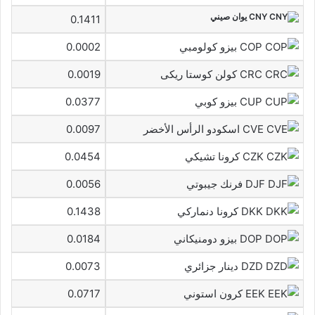
CNY يوان صيني
0.1411
COP بيزو كولومبي
0.0002
CRC كولن كوستا ريكى
0.0019
CUP بيزو كوبي
0.0377
CVE اسكودو الرأس الأخضر
0.0097
CZK كرونا تشيكي
0.0454
DJF فرنك جيبوتي
0.0056
DKK كرونا دنماركي
0.1438
DOP بيزو دومنيكاني
0.0184
DZD دينار جزائري
0.0073
EEK كرون استوني
0.0717