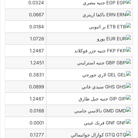
EGP جنيه مصري
0.0324
ERN ناكفا اريتري
0.0667
ETB بر اثيوبي
0.0184
EUR يورو
1.0726
FKP جنيه جزر فوكلاند
1.2467
GBP جنيه استرليني
1.2451
GEL لاري جورجي
0.3831
GHS سيدي غاني
0.0899
GIP جنيه جبل طارق
1.2467
GMD دالاسي جامبي
0.0168
GNF فرنك غيني
0.0001
GTQ كوازال جواتيمالي
0.1277