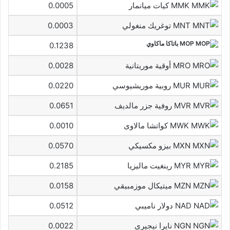
MMK كيات ميانمار
0.0005
MNT توغريك منغولي
0.0003
MOP باتاكا ماكاوي
0.1238
MRO أوقية موريتانية
0.0028
MUR روبية موريشيوسي
0.0220
MVR روفية جزر مالديف
0.0651
MWK كواتشا مالاوى
0.0010
MXN بيزو مكسيكي
0.0570
MYR رينغيت ماليزيا
0.2185
MZN ميتيكال موزمبيقي
0.0158
NAD دولار ناميبي
0.0512
NGN نايرا نيجيرى
0.0022