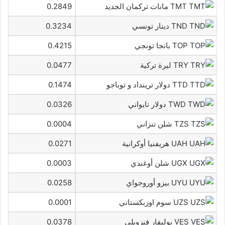
TMT مانات تركمان الجديد
0.2849
TND دينار تونسي
0.3234
TOP بانجا تونجي
0.4215
TRY ليرة تركية
0.0477
TTD دولار ترينداد و توباجو
0.1474
TWD دولار تايواني
0.0326
TZS شلن تنزاني
0.0004
UAH هريفنيا أوكرانية
0.0271
UGX شلن أوغندي
0.0003
UYU بيزو أوروجواي
0.0258
UZS سوم اوزبكستاني
0.0001
VES بوليفار فنزويلي
0.0378